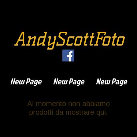
AndyScottFoto
New Page
New Page
New Page
Al momento non abbiamo
prodotti da mostrare qui.